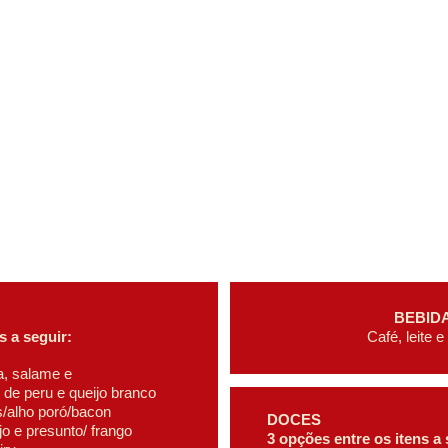
BEBID
s a seguir:
Café, leite 
a, salame e 
 de peru e queijo branco
is/alho poró/bacon
DOCES
jo e presunto/ frango
3 opções entre os itens a 