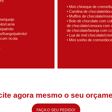
iry
• Mini chineque de creme/
• Carolina de chocolate/doce
• Muffins de chocolate/mor
rne/queijo
• Bolo de chocolate com co
ito/carne
de chocolate/cenoura com 
o/palmito
de chocolate/laranja com co
o/frango/palmito/ 
• Lua de mel chocolate/crem
 com ricota
• Mini sonho de creme/doce 
o
icite agora mesmo o seu orçame
FAÇA O SEU PEDIDO!