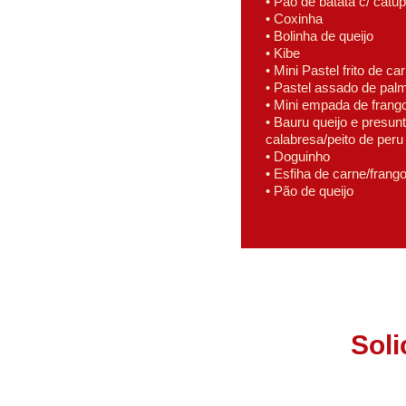
• Pão de batata c/ catup
• Coxinha 
• Bolinha de queijo
• Kibe
• Mini Pastel frito de ca
• Pastel assado de palm
• Mini empada de frang
• Bauru queijo e presunt
calabresa/peito de peru
• Doguinho
• Esfiha de carne/frang
• Pão de queijo
Sol