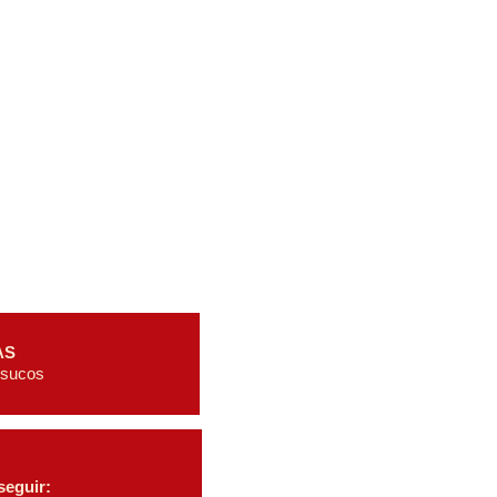
AS
e sucos
seguir: