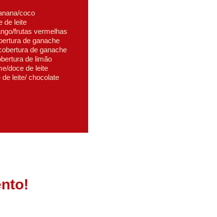
banana/coco
 de leite
ango/frutas vermelhas
bertura de ganache 
cobertura de ganache 
bertura de limão
e/doce de leite 
de leite/ chocolate
nto!