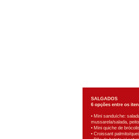
SALGADOS
6 opções entre os iten
• Mini sanduíche: salad
mussarela/salada, peito
• Mini quiche de brócol
• Croissant palmito/quei