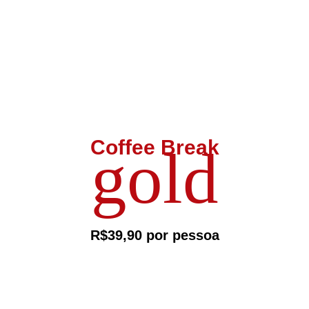
Início
Nossa pad
Coffee Break
gold
R$39,90 por pessoa