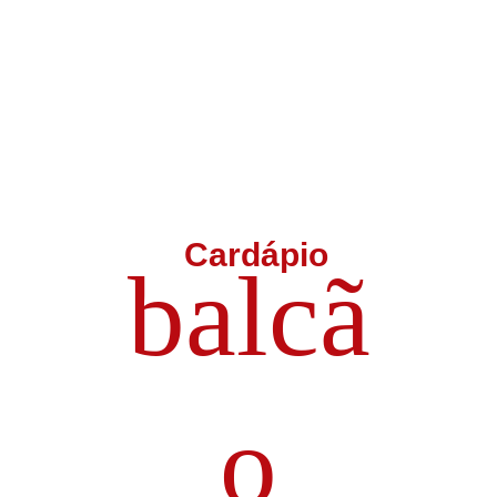
Início
Nossa pad
Cardápio
balcã
o