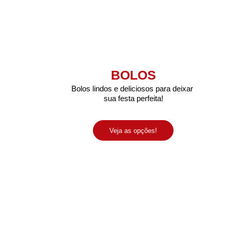
BOLOS
Bolos lindos e deliciosos para deixar 
sua festa perfeita!
Veja as opções!
Av. Sete de Setembro, 4194 - Batel | Curitiba - PR