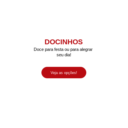
DOCINHOS
Doce para festa ou para alegrar 
seu dia!
Veja as opções!
INÍCIO
C
CESTAS
CARDÁPIO BALCÃO