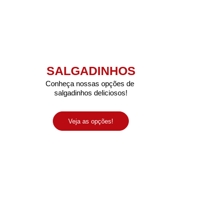
SALGADINHOS
Conheça nossas opções de 
salgadinhos deliciosos!
Veja as opções!
OFFEE BREAK
Tradicional
Gold
Nos siga nas redes 
Especial
sociais: